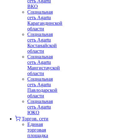
сеть Agartu
ВКО
Социальная
сеть Agartu
Карагандинской
области
Социальная
сеть Agartu
Костанайской
области
Социальная
сеть Agartu
Мангистауской
области
Социальная
сеть Agartu
Павлодарской
области
Социальная
сеть Agartu
ЮКО
Торгов. сети
Единая
торговая
площадка