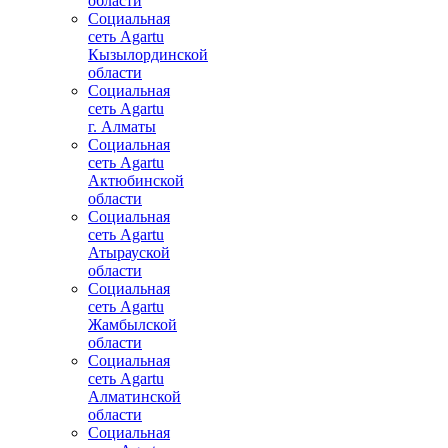
области
Социальная
сеть Agartu
Кызылординской
области
Социальная
сеть Agartu
г. Алматы
Социальная
сеть Agartu
Актюбинской
области
Социальная
сеть Agartu
Атырауской
области
Социальная
сеть Agartu
Жамбылской
области
Социальная
сеть Agartu
Алматинской
области
Социальная