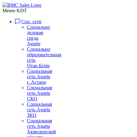
Меню KDT
Соц. сети
Социально
деловая
среда
Agartu
Социально
образовательная
сеть
Отан Бiлiм
Социальная
сеть Agartu
г. Астана
Социальная
сеть Agartu
СКО
Социальная
сеть Agartu
ЗКО
Социальная
сеть Agartu
Акмолинской