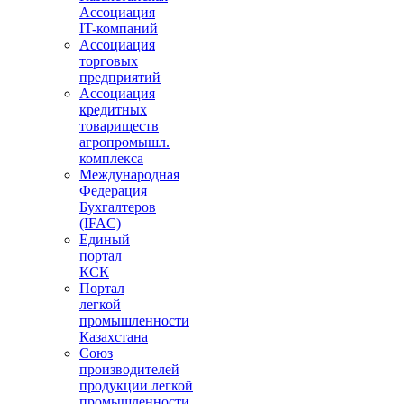
Ассоциация
IT-компаний
Ассоциация
торговых
предприятий
Ассоциация
кредитных
товариществ
агропромышл.
комплекса
Международная
Федерация
Бухгалтеров
(IFAC)
Единый
портал
КСК
Портал
легкой
промышленности
Казахстана
Союз
производителей
продукции легкой
промышленности